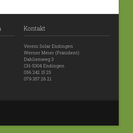
n
Kontakt
Verein Solar Endingen
Werner Meier (Präsident)
Dahlienweg 3
CH-5304 Endingen
056 242 15 25
079 357 26 21