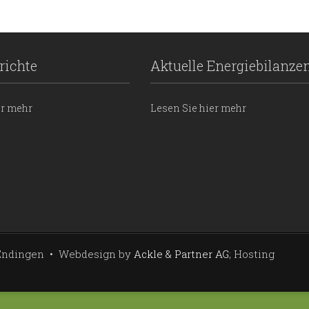
richte
Aktuelle Energiebilanze
er mehr
Lesen Sie hier mehr
4 Endingen • Webdesign by
Ackle & Partner AG
; Hosting