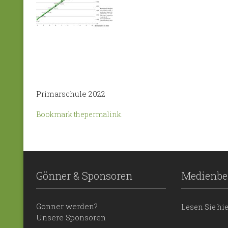
Primarschule 2022
Bookmark the
permalink
.
Gönner & Sponsoren
Medienbe
Gönner werden?
Lesen Sie hi
Unsere Sponsoren